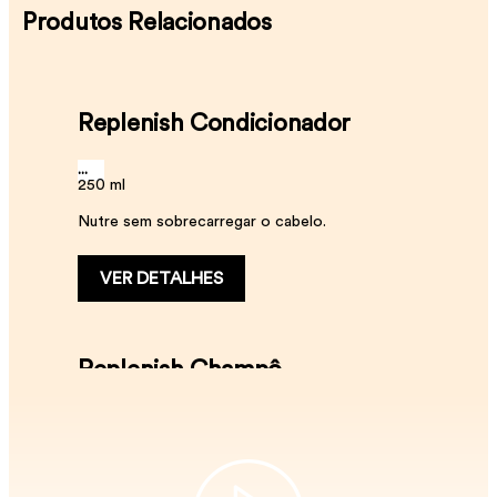
Produtos Relacionados
Replenish Condicionador
...
250 ml
Nutre sem sobrecarregar o cabelo.
VER DETALHES
Replenish Champô
Replenish Spray Condicionador
Replenish Bálsamo
...
300 ml
...
250 ml
...
Aumenta a suavidade e fortalece a fibra capilar.
150 ml
Maximiza o brilho. ​