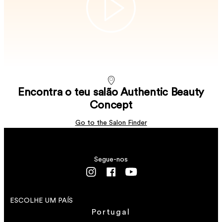
É um bálsamo protetor que fortalece os cabelos
VER DETALHES
danificados e protege dos danos causados pelo
VER DETALHES
secador.
VER DETALHES
Encontra o teu salão Authentic Beauty
Concept
Go to the Salon Finder
Segue-nos
ESCOLHE UM PAÍS
Portugal