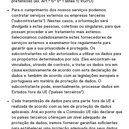
pretensões (ex. Art.º 6º nº 1 alínea f) RGPD).
Para o cumprimento dos nossos serviços podemos
contratar serviços externos ou empresas terceiras
("subcontratante"). Nestes casos, a informação será
divulgada a estas pessoas, coletivas ou singulares, para que
possam proceder a um tratamento mais extenso.
Selecionamos cuidadosamente estes fornecedores de
serviços externos e examinamo-los regularmente para
garantir que a sua privacidade é protegida. Os
subcontratantes só são autorizados a utilizar os dados para
os propósitos determinados por nós. Eles encontram-se
vinculados, através de contrato, a tratar os dados ora em
causa exclusivamente de acordo com esta declaração de
dados e também de acordo com as legislações europeia e
portuguesa em matéria de proteção de dados. O
subcontratante pode, eventualmente, processar dados em
Estados fora da UE ("países terceiros").
Cada transmissão de dados para uma parte fora da UE é
realizada de acordo com as leis de proteção de dados
aplicáveis. Até ao ponto de a Comissão UE não declarar que
os países terceiros ofereçam um nível adequado de
proteção de dados, iremos fornecer garantias suficientes
para estabelecer uma proteção adequada dos seus dados.