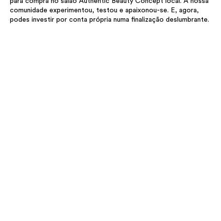
para compra no salão Authentic Beauty Concept local. A nossa
comunidade experimentou, testou e apaixonou-se. E, agora,
podes investir por conta própria numa finalização deslumbrante.