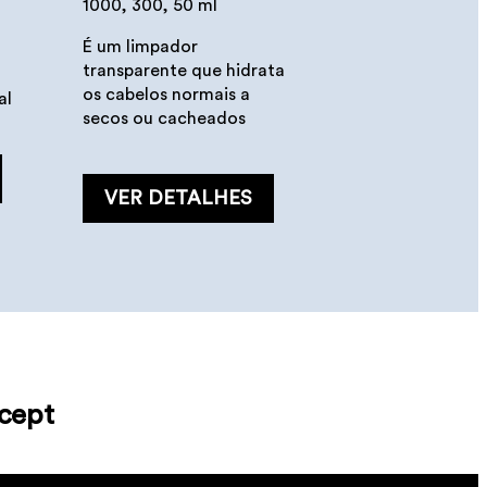
1000, 300, 50 ml
É um limpador
transparente que hidrata
os cabelos normais a
al
secos ou cacheados
VER DETALHES
ncept
e
o