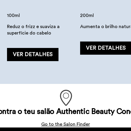
100ml
200ml
Reduz o frizz e suaviza a
Aumenta o brilho natur
superfície do cabelo
VER DETALHES
VER DETALHES
Hydrate Spray
Hydrate Loção
Condicionador
Hidratante
150 ml
ntra o teu salão Authentic Beauty Co
É uma loção hidratant
250 ml
Go to the Salon Finder
que ajuda a combater 