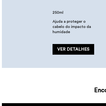
250ml
Ajuda a proteger o
cabelo do impacto da
humidade
VER DETALHES
Hydrate
Condicionador
Enco
1000, 250 ml
É um condicionador que